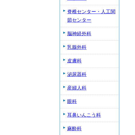
脊椎センター・人工関
節センター
脳神経外科
乳腺外科
皮膚科
泌尿器科
産婦人科
眼科
耳鼻いんこう科
麻酔科