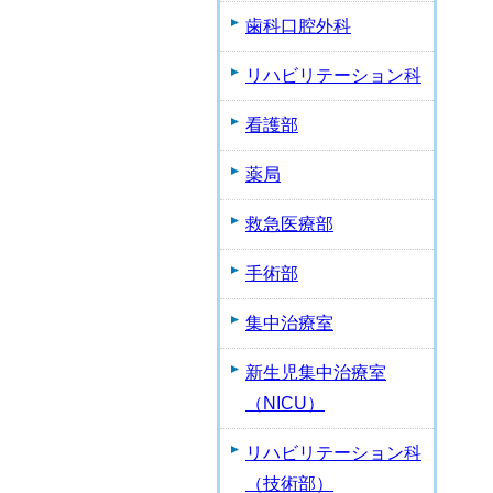
歯科口腔外科
リハビリテーション科
看護部
薬局
救急医療部
手術部
集中治療室
新生児集中治療室
（NICU）
リハビリテーション科
（技術部）