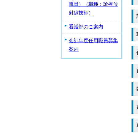
職員）（職種：診療放
射線技師）
看護部のご案内
会計年度任用職員募集
案内