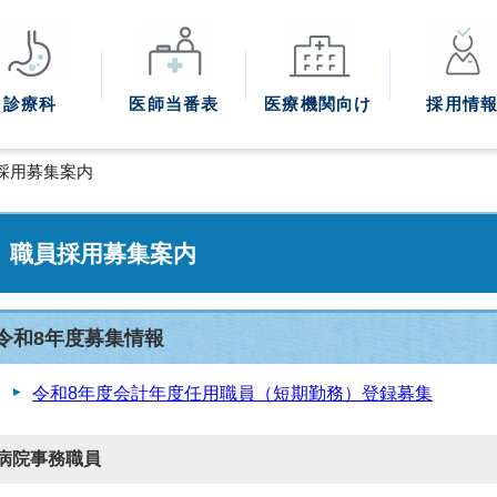
診療科
医師
当番表
医療機関
向け
採用情
員採用募集案内
職員採用募集案内
令和8年度募集情報
令和8年度会計年度任用職員（短期勤務）登録募集
病院事務職員