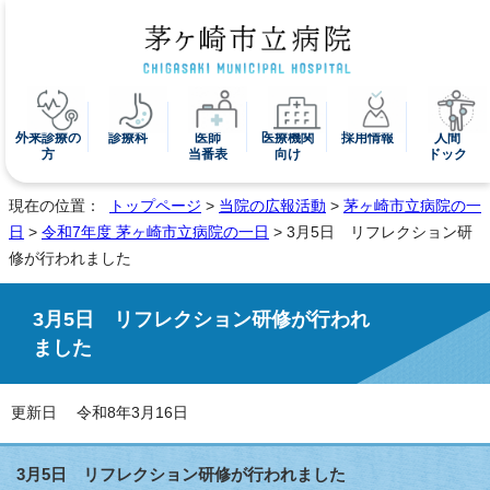
外来診療の
診療科
医師
医療機関
採用情報
人間
方
当番表
向け
ドック
現在の位置：
トップページ
>
当院の広報活動
>
茅ヶ崎市立病院の一
日
>
令和7年度 茅ヶ崎市立病院の一日
> 3月5日 リフレクション研
修が行われました
3月5日 リフレクション研修が行われ
ました
更新日 令和8年3月16日
3月5日 リフレクション研修が行われました