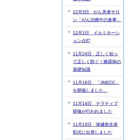
12月3日 がん患者サロ
ン「がん治療中の食事」
12月1日 イルミネーシ
ョン点灯
11月24日 正しく知っ
て正しく防ぐ！糖尿病の
基礎知識
11月16日 「JMECC」
を開催しました。
11月14日 ナラティブ
研修が行われました
11月13日 保健衛生表
彰式に出席しました