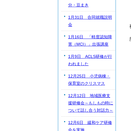
分・豆まき
1月31日 合同就職説明
会
1月16日 「軽度認知障
害（MCI）」出張講座
1月9日 ACLS研修が行
われました
12月25日 小児病棟・
保育室のクリスマス
12月12日 地域医療支
援研修会～もしもの時に
ついて話し合う対話力～
12月6日 緩和ケア研修
会を実施