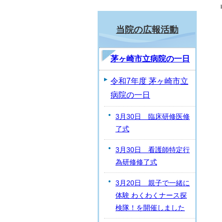
当院の広報活動
茅ヶ崎市立病院の一日
令和7年度 茅ヶ崎市立
病院の一日
3月30日 臨床研修医修
了式
3月30日 看護師特定行
為研修修了式
3月20日 親子で一緒に
体験 わくわくナース探
検隊！を開催しました