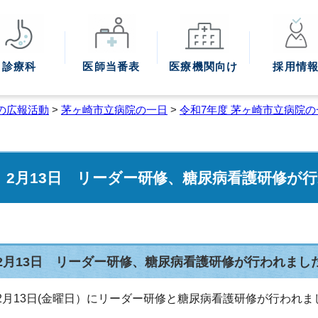
診療科
医師
当番表
医療機関
向け
採用情
の広報活動
>
茅ヶ崎市立病院の一日
>
令和7年度 茅ヶ崎市立病院の
2月13日 リーダー研修、糖尿病看護研修が
2月13日 リーダー研修、糖尿病看護研修が行われまし
2月13日(金曜日）にリーダー研修と糖尿病看護研修が行われま