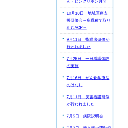
ん・ピンクリボン月間
10月10日 地域医療支
援研修会～多職種で取り
組むACP～
9月11日 指導者研修が
行われました
7月25日 一日看護体験
の実施
7月16日 がん化学療法
のはなし
7月11日 災害看護研修
が行われました
7月5日 病院説明会