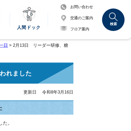
お問い合わせ
交通のご案内
検索
報
人間
ドック
フロア案内
一日
> 2月13日 リーダー研修、糖
行われました
更新日 令和8年3月16日
た
した。