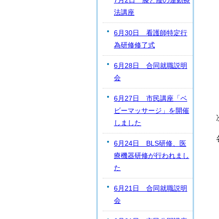
7月2日 膝と腰の運動療
法講座
6月30日 看護師特定行
為研修修了式
6月28日 合同就職説明
会
6月27日 市民講座「ベ
ビーマッサージ」を開催
しました
6月24日 BLS研修、医
療機器研修が行われまし
た
6月21日 合同就職説明
会