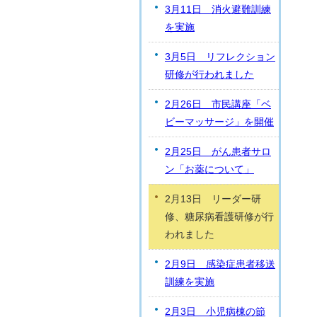
3月11日 消火避難訓練
を実施
3月5日 リフレクション
研修が行われました
2月26日 市民講座「ベ
ビーマッサージ」を開催
2月25日 がん患者サロ
ン「お薬について」
2月13日 リーダー研
修、糖尿病看護研修が行
われました
2月9日 感染症患者移送
訓練を実施
2月3日 小児病棟の節