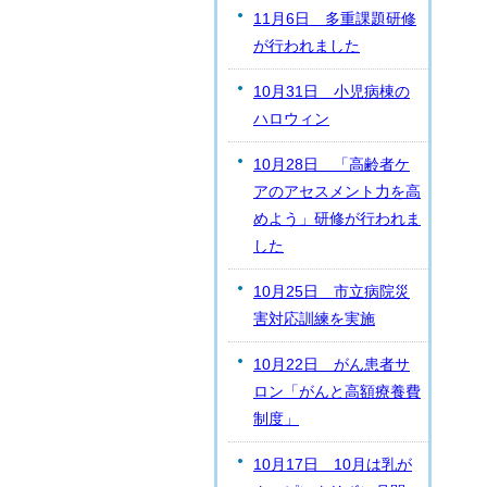
11月6日 多重課題研修
が行われました
10月31日 小児病棟の
ハロウィン
10月28日 「高齢者ケ
アのアセスメント力を高
めよう」研修が行われま
した
10月25日 市立病院災
害対応訓練を実施
10月22日 がん患者サ
ロン「がんと高額療養費
制度」
10月17日 10月は乳が