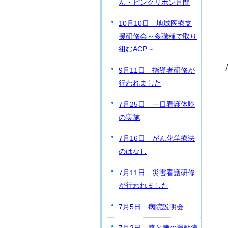
ん・ピンクリボン月間
10月10日 地域医療支
援研修会～多職種で取り
組むACP～
9月11日 指導者研修が
行われました
7月25日 一日看護体験
の実施
7月16日 がん化学療法
のはなし
7月11日 災害看護研修
が行われました
7月5日 病院説明会