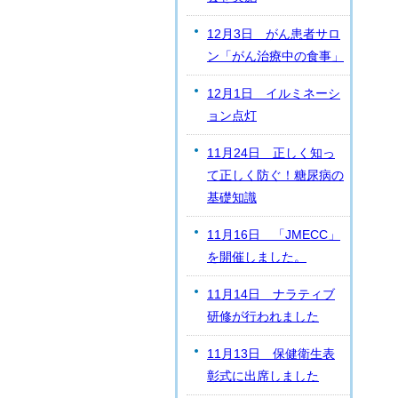
12月3日 がん患者サロ
ン「がん治療中の食事」
12月1日 イルミネーシ
ョン点灯
11月24日 正しく知っ
て正しく防ぐ！糖尿病の
基礎知識
11月16日 「JMECC」
を開催しました。
11月14日 ナラティブ
研修が行われました
11月13日 保健衛生表
彰式に出席しました