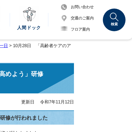
お問い合わせ
交通のご案内
検索
報
人間
ドック
フロア案内
一日
> 10月28日 「高齢者ケアのア
を高めよう」研修
更新日 令和7年11月12日
」研修が行われました