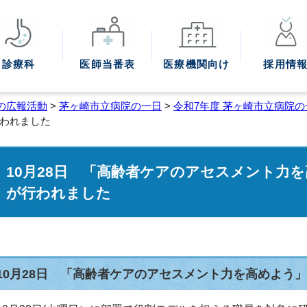
診療科
医師
当番表
医療機関
向け
採用情
の広報活動
>
茅ヶ崎市立病院の一日
>
令和7年度 茅ヶ崎市立病院の
われました
10月28日 「高齢者ケアのアセスメント力
が行われました
10月28日 「高齢者ケアのアセスメント力を高めよう