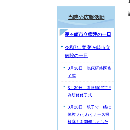
当院の広報活動
茅ヶ崎市立病院の一日
令和7年度 茅ヶ崎市立
病院の一日
3月30日 臨床研修医修
了式
3月30日 看護師特定行
為研修修了式
3月20日 親子で一緒に
体験 わくわくナース探
検隊！を開催しました