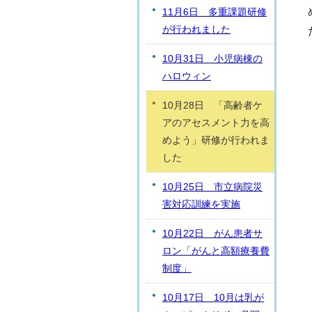
11月6日 多重課題研修
が行われました
10月31日 小児病棟の
ハロウィン
10月28日 「高齢者ケ
アのアセスメント力を高
めよう」研修が行われま
した
10月25日 市立病院災
害対応訓練を実施
10月22日 がん患者サ
ロン「がんと高額療養費
制度」
10月17日 10月は乳が