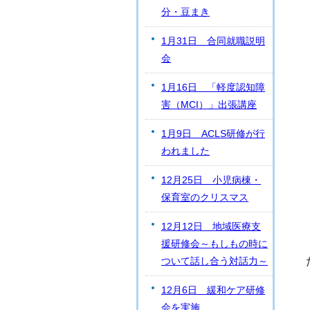
分・豆まき
1月31日 合同就職説明
会
1月16日 「軽度認知障
害（MCI）」出張講座
1月9日 ACLS研修が行
われました
12月25日 小児病棟・
保育室のクリスマス
12月12日 地域医療支
援研修会～もしもの時に
ついて話し合う対話力～
12月6日 緩和ケア研修
会を実施