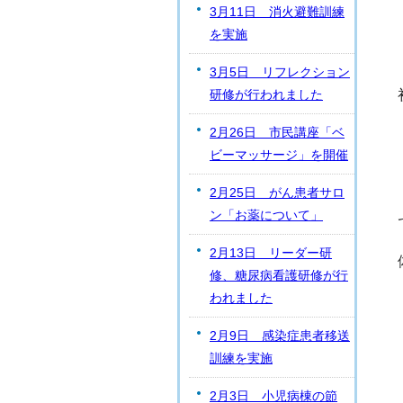
3月11日 消火避難訓練
を実施
3月5日 リフレクション
研修が行われました
2月26日 市民講座「ベ
ビーマッサージ」を開催
2月25日 がん患者サロ
ン「お薬について」
2月13日 リーダー研
修、糖尿病看護研修が行
われました
2月9日 感染症患者移送
訓練を実施
2月3日 小児病棟の節