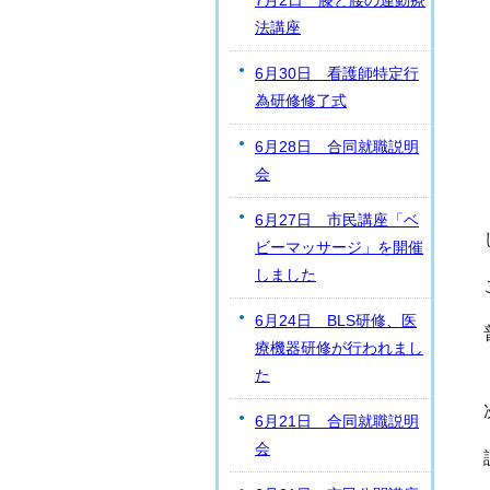
7月2日 膝と腰の運動療
法講座
6月30日 看護師特定行
為研修修了式
6月28日 合同就職説明
会
6月27日 市民講座「ベ
ビーマッサージ」を開催
しました
6月24日 BLS研修、医
療機器研修が行われまし
た
6月21日 合同就職説明
会