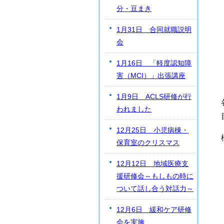
分・豆まき
1月31日 合同就職説明
会
1月16日 「軽度認知障
害（MCI）」出張講座
1月9日 ACLS研修が行
われました
12月25日 小児病棟・
保育室のクリスマス
12月12日 地域医療支
援研修会～もしもの時に
ついて話し合う対話力～
12月6日 緩和ケア研修
会を実施