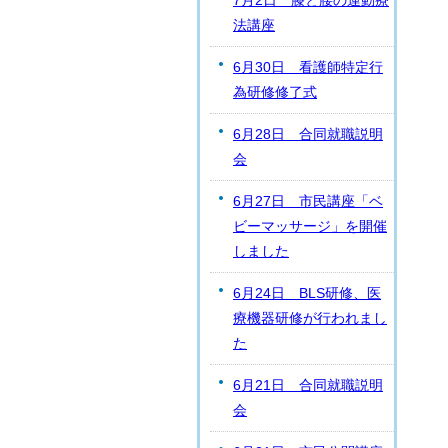
7月2日 膝と腰の運動療
法講座
6月30日 看護師特定行
為研修修了式
6月28日 合同就職説明
会
6月27日 市民講座「ベ
ビーマッサージ」を開催
しました
6月24日 BLS研修、医
療機器研修が行われまし
た
6月21日 合同就職説明
会