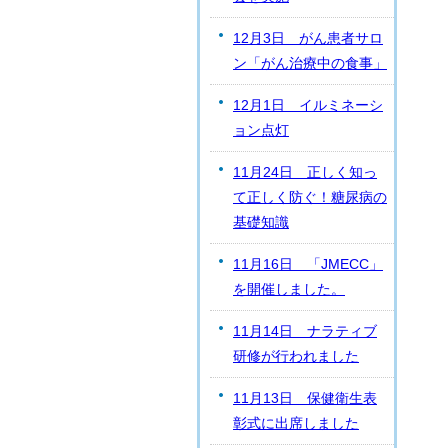
12月3日 がん患者サロ
ン「がん治療中の食事」
12月1日 イルミネーシ
ョン点灯
11月24日 正しく知っ
て正しく防ぐ！糖尿病の
基礎知識
11月16日 「JMECC」
を開催しました。
11月14日 ナラティブ
研修が行われました
11月13日 保健衛生表
彰式に出席しました