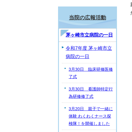
当院の広報活動
茅ヶ崎市立病院の一日
令和7年度 茅ヶ崎市立
病院の一日
3月30日 臨床研修医修
了式
3月30日 看護師特定行
為研修修了式
3月20日 親子で一緒に
体験 わくわくナース探
検隊！を開催しました