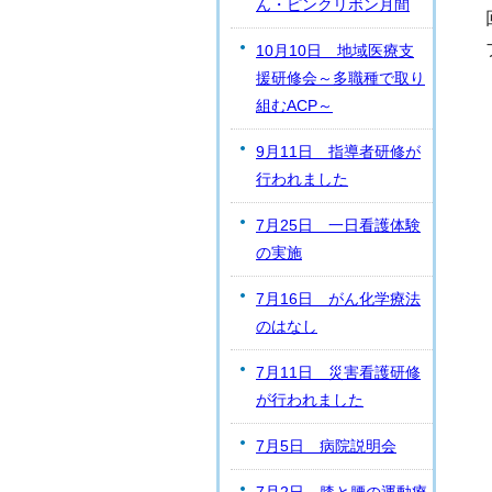
ん・ピンクリボン月間
10月10日 地域医療支
援研修会～多職種で取り
組むACP～
9月11日 指導者研修が
行われました
7月25日 一日看護体験
の実施
7月16日 がん化学療法
のはなし
7月11日 災害看護研修
が行われました
7月5日 病院説明会