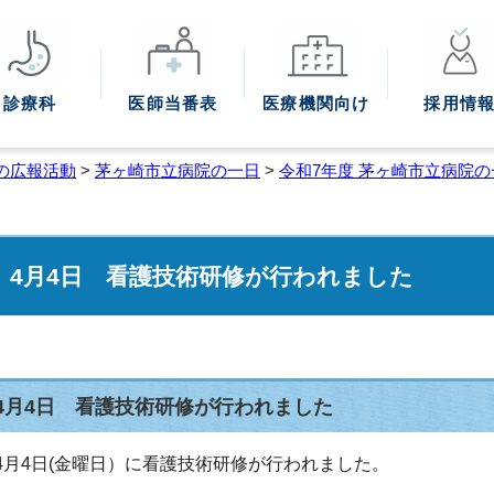
診療科
医師
当番表
医療機関
向け
採用情
の広報活動
>
茅ヶ崎市立病院の一日
>
令和7年度 茅ヶ崎市立病院の
4月4日 看護技術研修が行われました
4月4日 看護技術研修が行われました
4月4日(金曜日）に看護技術研修が行われました。