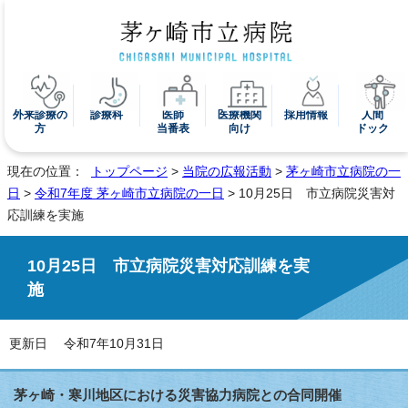
外来診療の
診療科
医師
医療機関
採用情報
人間
方
当番表
向け
ドック
現在の位置：
トップページ
>
当院の広報活動
>
茅ヶ崎市立病院の一
日
>
令和7年度 茅ヶ崎市立病院の一日
> 10月25日 市立病院災害対
応訓練を実施
10月25日 市立病院災害対応訓練を実
施
更新日 令和7年10月31日
茅ヶ崎・寒川地区における災害協力病院との合同開催