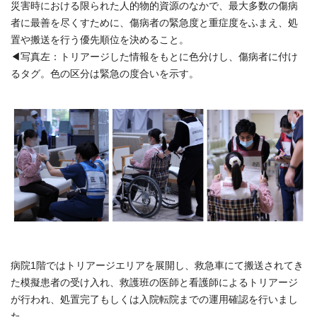
災害時における限られた人的物的資源のなかで、最大多数の傷病
者に最善を尽くすために、傷病者の緊急度と重症度をふまえ、処
置や搬送を行う優先順位を決めること。
◀写真左：トリアージした情報をもとに色分けし、傷病者に付け
るタグ。色の区分は緊急の度合いを示す。
病院1階ではトリアージエリアを展開し、救急車にて搬送されてき
た模擬患者の受け入れ、救護班の医師と看護師によるトリアージ
が行われ、処置完了もしくは入院転院までの運用確認を行いまし
た。