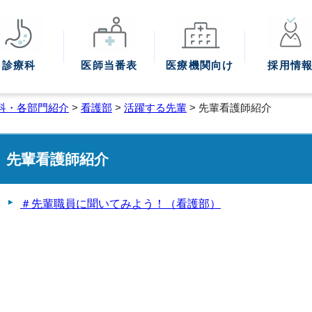
診療科
医師
当番表
医療機関
向け
採用情
科・各部門紹介
>
看護部
>
活躍する先輩
> 先輩看護師紹介
先輩看護師紹介
＃先輩職員に聞いてみよう！（看護部）