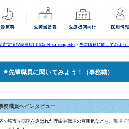
診療科
医師
当番表
医療機関
向け
採用情
市立病院職員採用情報-Recruiting Site
>
先輩職員に聞いてみよう
＃先輩職員に聞いてみよう！（事務職）
事務職員へインタビュー
茅ヶ崎市立病院を選ばれた理由や職場の雰囲気などを、現場で