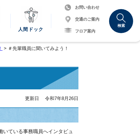
お問い合わせ
交通のご案内
検索
報
人間
ドック
フロア案内
！
> ＃先輩職員に聞いてみよう！
更新日 令和7年8月26日
働いている事務職員へインタビュ